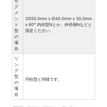
セ
グ
メ
ン
OD55.0mm x ID45.0mm x 30.0mm
ト
x 60° 内径型Nとか、外径側Nなどと
型
指定ください。
の
場
合
リ
ン
グ
型
円柱型と同様です。
の
場
合