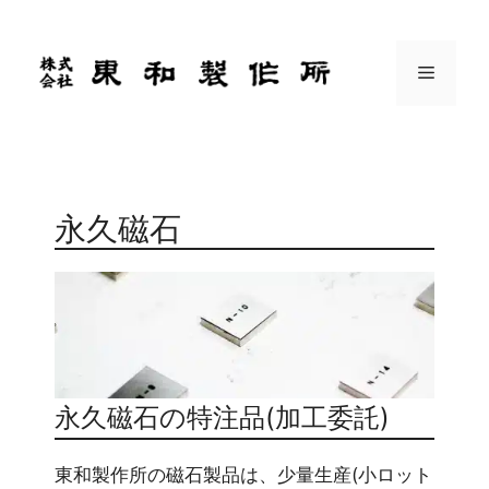
コ
ン
テ
メ
ン
ツ
ニ
へ
ス
ュ
キ
永久磁石
ッ
プ
ー
永久磁石の特注品(加工委託)
東和製作所の磁石製品は、少量生産(小ロット