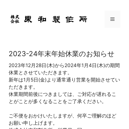
コ
ン
テ
メ
ン
ツ
ニ
へ
ス
2023-24年末年始休業のお知らせ
ュ
キ
ッ
2023年12月28日(木)から2024年1月4日(木)の期間
プ
ー
休業とさせていただきます。
新年は1月5日(金)より通常通り営業を開始させてい
ただきます。
休業期間前後につきましては、ご対応が遅れるこ
とがことが多くなることをご了承ください。
ご不便をおかけいたしますが、何卒ご理解のほど
お願い申し上げます。