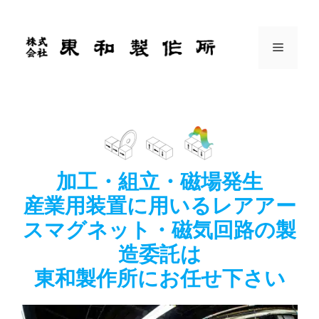
コ
ン
テ
メ
ン
ツ
ニ
へ
ス
ュ
キ
ッ
プ
ー
加工・組立・磁場発生
産業用装置に用いるレアアー
スマグネット・磁気回路の製
造委託は
東和製作所にお任せ下さい