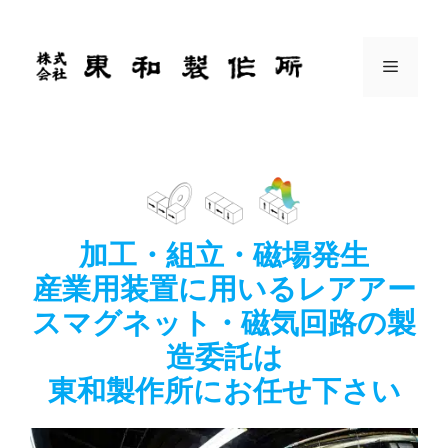
コ
ン
テ
メ
ン
ツ
ニ
へ
ス
ュ
キ
ッ
プ
ー
加工・組立・磁場発生
産業用装置に用いるレアアー
スマグネット・磁気回路の製
造委託は
東和製作所にお任せ下さい